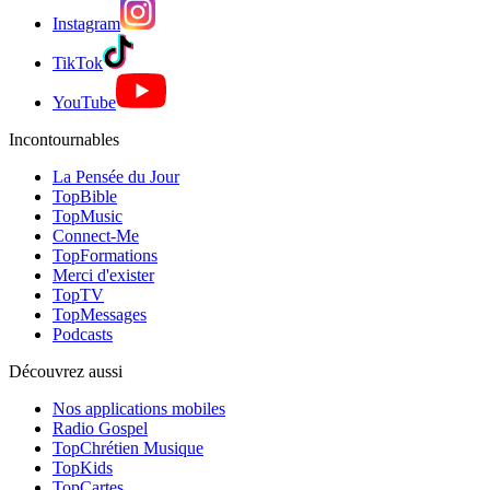
Instagram
TikTok
YouTube
Incontournables
La Pensée du Jour
TopBible
TopMusic
Connect-Me
TopFormations
Merci d'exister
TopTV
TopMessages
Podcasts
Découvrez aussi
Nos applications mobiles
Radio Gospel
TopChrétien Musique
TopKids
TopCartes