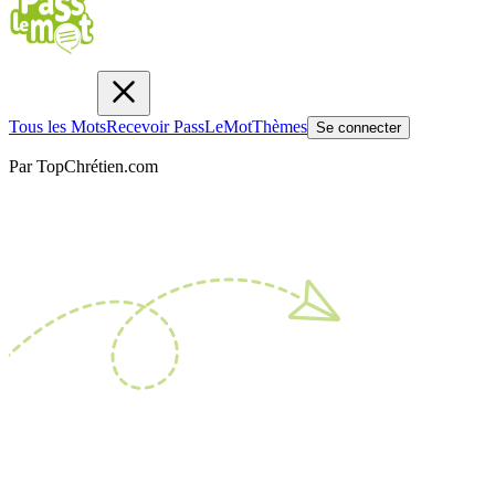
Tous les Mots
Recevoir PassLeMot
Thèmes
Se connecter
Par TopChrétien.com