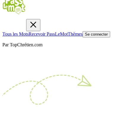
Tous les Mots
Recevoir PassLeMot
Thèmes
Se connecter
Par TopChrétien.com