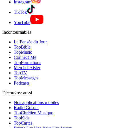
Instagram
TikTok
YouTube
Incontournables
La Pensée du Jour
TopBible
TopMusic
Connect-Me
TopFormations
Merci d'exister
TopTV
TopMessages
Podcasts
Découvrez aussi
Nos applications mobiles
Radio Gospel
TopChrétien Musique
TopKids
TopCartes