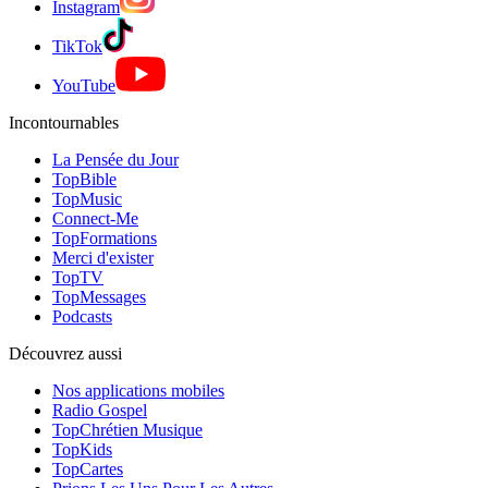
Instagram
TikTok
YouTube
Incontournables
La Pensée du Jour
TopBible
TopMusic
Connect-Me
TopFormations
Merci d'exister
TopTV
TopMessages
Podcasts
Découvrez aussi
Nos applications mobiles
Radio Gospel
TopChrétien Musique
TopKids
TopCartes