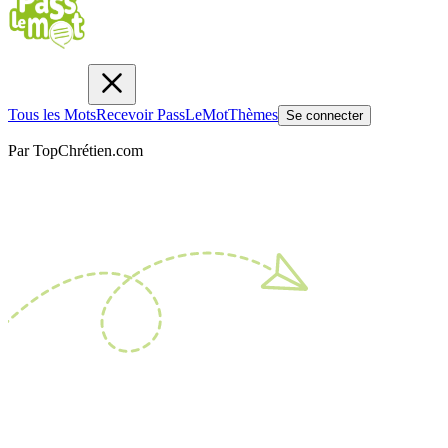
Tous les Mots
Recevoir PassLeMot
Thèmes
Se connecter
Par TopChrétien.com