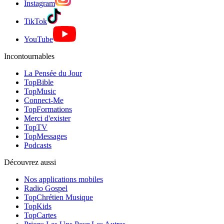
Instagram
TikTok
YouTube
Incontournables
La Pensée du Jour
TopBible
TopMusic
Connect-Me
TopFormations
Merci d'exister
TopTV
TopMessages
Podcasts
Découvrez aussi
Nos applications mobiles
Radio Gospel
TopChrétien Musique
TopKids
TopCartes