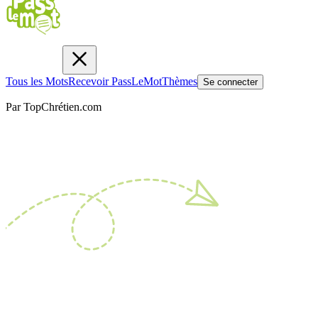
Tous les Mots
Recevoir PassLeMot
Thèmes
Se connecter
Par TopChrétien.com