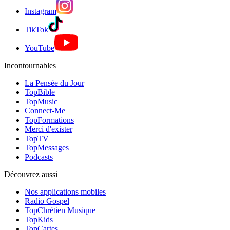
Instagram
TikTok
YouTube
Incontournables
La Pensée du Jour
TopBible
TopMusic
Connect-Me
TopFormations
Merci d'exister
TopTV
TopMessages
Podcasts
Découvrez aussi
Nos applications mobiles
Radio Gospel
TopChrétien Musique
TopKids
TopCartes