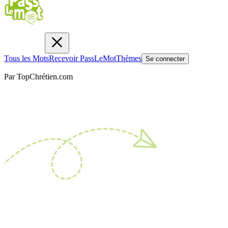
Tous les Mots
Recevoir PassLeMot
Thèmes
Se connecter
Par TopChrétien.com