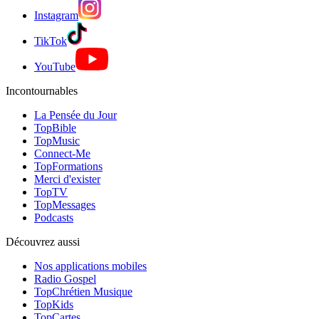
Instagram
TikTok
YouTube
Incontournables
La Pensée du Jour
TopBible
TopMusic
Connect-Me
TopFormations
Merci d'exister
TopTV
TopMessages
Podcasts
Découvrez aussi
Nos applications mobiles
Radio Gospel
TopChrétien Musique
TopKids
TopCartes