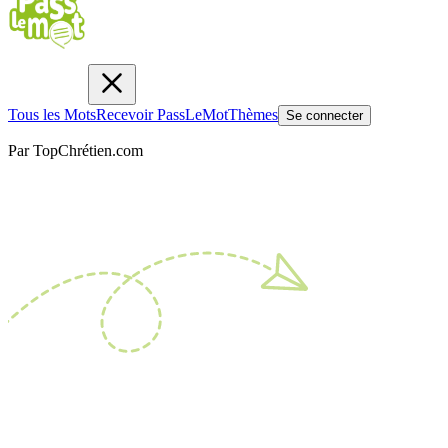
Tous les Mots
Recevoir PassLeMot
Thèmes
Se connecter
Par TopChrétien.com