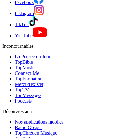
Facebook
Instagram
TikTok
YouTube
Incontournables
La Pensée du Jour
TopBible
TopMusic
Connect-Me
TopFormations
Merci d'exister
TopTV
TopMessages
Podcasts
Découvrez aussi
Nos applications mobiles
Radio Gospel
TopChrétien Musique