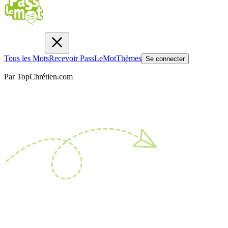
Tous les Mots
Recevoir PassLeMot
Thèmes
Se connecter
Par TopChrétien.com