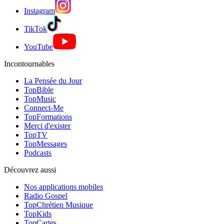
Instagram
TikTok
YouTube
Incontournables
La Pensée du Jour
TopBible
TopMusic
Connect-Me
TopFormations
Merci d'exister
TopTV
TopMessages
Podcasts
Découvrez aussi
Nos applications mobiles
Radio Gospel
TopChrétien Musique
TopKids
TopCartes