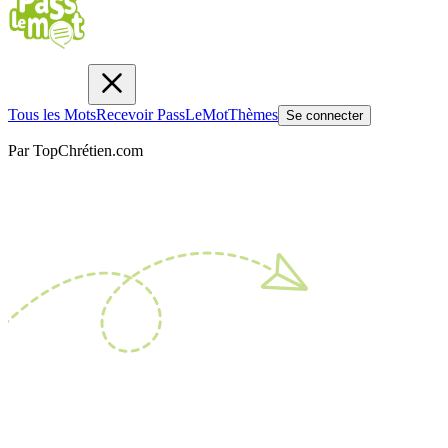
Tous les Mots
Recevoir PassLeMot
Thèmes
Se connecter
Par TopChrétien.com