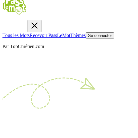
Tous les Mots
Recevoir PassLeMot
Thèmes
Se connecter
Par TopChrétien.com