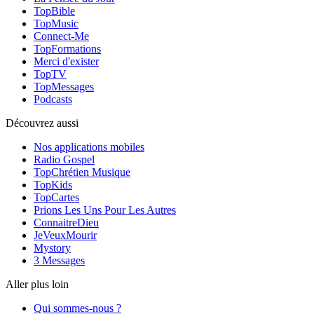
TopBible
TopMusic
Connect-Me
TopFormations
Merci d'exister
TopTV
TopMessages
Podcasts
Découvrez aussi
Nos applications mobiles
Radio Gospel
TopChrétien Musique
TopKids
TopCartes
Prions Les Uns Pour Les Autres
ConnaitreDieu
JeVeuxMourir
Mystory
3 Messages
Aller plus loin
Qui sommes-nous ?