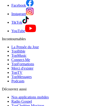
Facebook
Instagram
TikTok
YouTube
Incontournables
La Pensée du Jour
TopBible
TopMusic
Connect-Me
TopFormations
Merci d'exister
TopTV
TopMessages
Podcasts
Découvrez aussi
Nos applications mobiles
Radio Gospel
TopChrétien Musique