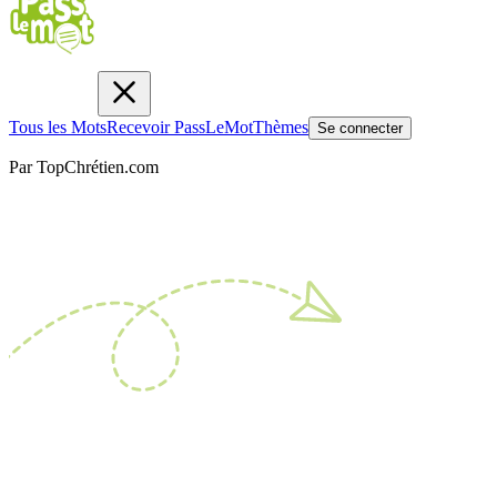
Tous les Mots
Recevoir PassLeMot
Thèmes
Se connecter
Par TopChrétien.com