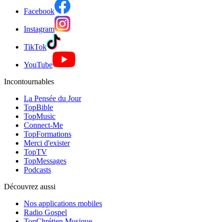
Facebook
Instagram
TikTok
YouTube
Incontournables
La Pensée du Jour
TopBible
TopMusic
Connect-Me
TopFormations
Merci d'exister
TopTV
TopMessages
Podcasts
Découvrez aussi
Nos applications mobiles
Radio Gospel
TopChrétien Musique