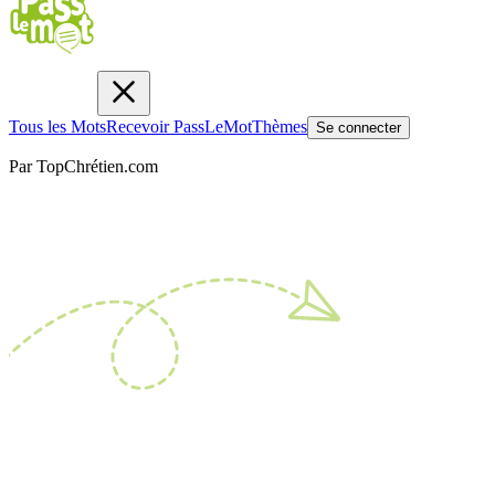
Tous les Mots
Recevoir PassLeMot
Thèmes
Se connecter
Par TopChrétien.com