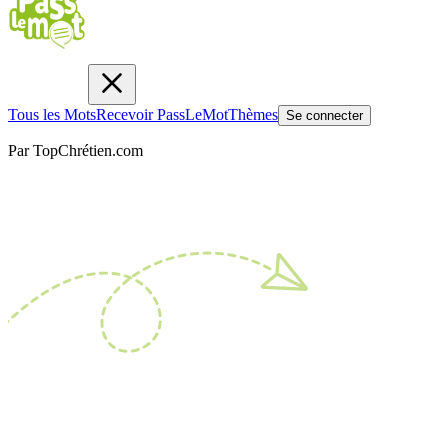
Tous les Mots
Recevoir PassLeMot
Thèmes
Se connecter
Par TopChrétien.com