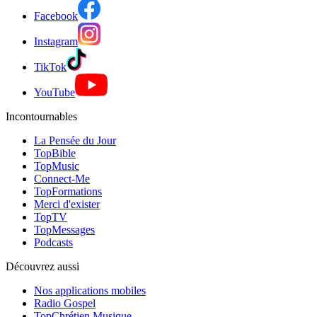
Facebook
Instagram
TikTok
YouTube
Incontournables
La Pensée du Jour
TopBible
TopMusic
Connect-Me
TopFormations
Merci d'exister
TopTV
TopMessages
Podcasts
Découvrez aussi
Nos applications mobiles
Radio Gospel
TopChrétien Musique