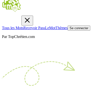
Tous les Mots
Recevoir PassLeMot
Thèmes
Se connecter
Par TopChrétien.com