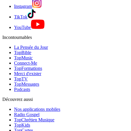
Instagram
TikTok
YouTube
Incontournables
La Pensée du Jour
TopBible
TopMusic
Connect-Me
TopFormations
Merci d'exister
TopTV
TopMessages
Podcasts
Découvrez aussi
Nos applications mobiles
Radio Gospel
TopChrétien Musique
TopKids
TopCartes