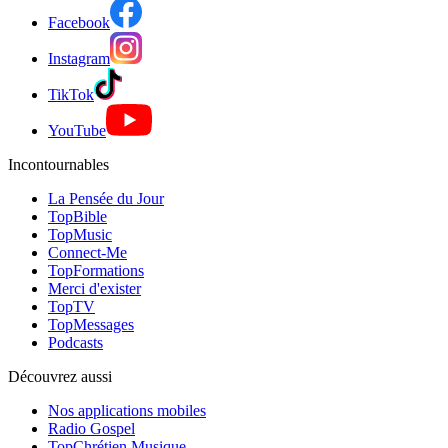
Facebook
Instagram
TikTok
YouTube
Incontournables
La Pensée du Jour
TopBible
TopMusic
Connect-Me
TopFormations
Merci d'exister
TopTV
TopMessages
Podcasts
Découvrez aussi
Nos applications mobiles
Radio Gospel
TopChrétien Musique