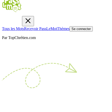
Tous les Mots
Recevoir PassLeMot
Thèmes
Se connecter
Par TopChrétien.com