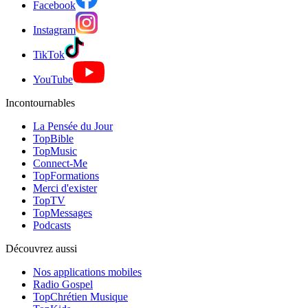
Facebook
Instagram
TikTok
YouTube
Incontournables
La Pensée du Jour
TopBible
TopMusic
Connect-Me
TopFormations
Merci d'exister
TopTV
TopMessages
Podcasts
Découvrez aussi
Nos applications mobiles
Radio Gospel
TopChrétien Musique