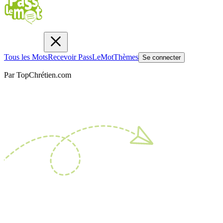
Tous les Mots
Recevoir PassLeMot
Thèmes
Se connecter
Par TopChrétien.com