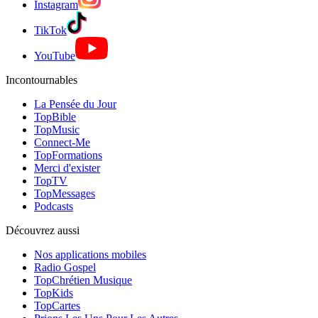
Instagram
TikTok
YouTube
Incontournables
La Pensée du Jour
TopBible
TopMusic
Connect-Me
TopFormations
Merci d'exister
TopTV
TopMessages
Podcasts
Découvrez aussi
Nos applications mobiles
Radio Gospel
TopChrétien Musique
TopKids
TopCartes