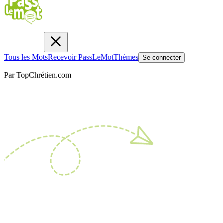
Tous les Mots
Recevoir PassLeMot
Thèmes
Se connecter
Par TopChrétien.com