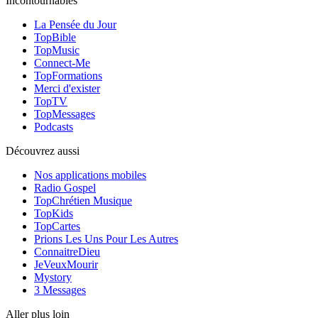
Incontournables
La Pensée du Jour
TopBible
TopMusic
Connect-Me
TopFormations
Merci d'exister
TopTV
TopMessages
Podcasts
Découvrez aussi
Nos applications mobiles
Radio Gospel
TopChrétien Musique
TopKids
TopCartes
Prions Les Uns Pour Les Autres
ConnaitreDieu
JeVeuxMourir
Mystory
3 Messages
Aller plus loin