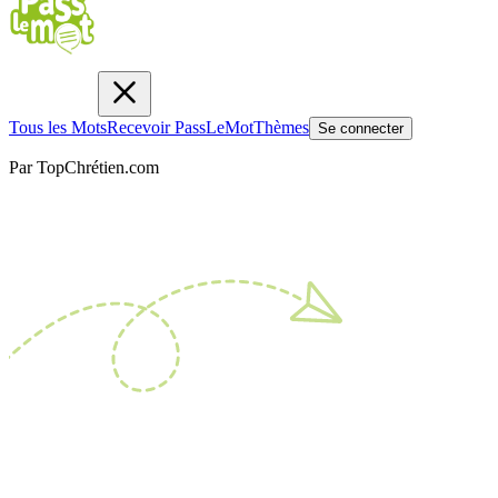
Tous les Mots
Recevoir PassLeMot
Thèmes
Se connecter
Par TopChrétien.com