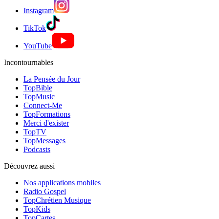
Instagram
TikTok
YouTube
Incontournables
La Pensée du Jour
TopBible
TopMusic
Connect-Me
TopFormations
Merci d'exister
TopTV
TopMessages
Podcasts
Découvrez aussi
Nos applications mobiles
Radio Gospel
TopChrétien Musique
TopKids
TopCartes