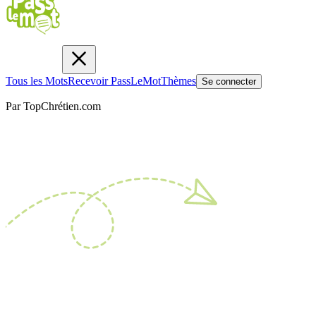
Tous les Mots
Recevoir PassLeMot
Thèmes
Se connecter
Par TopChrétien.com