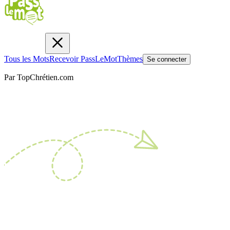
Tous les Mots
Recevoir PassLeMot
Thèmes
Se connecter
Par TopChrétien.com