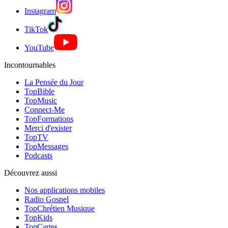
Instagram
TikTok
YouTube
Incontournables
La Pensée du Jour
TopBible
TopMusic
Connect-Me
TopFormations
Merci d'exister
TopTV
TopMessages
Podcasts
Découvrez aussi
Nos applications mobiles
Radio Gospel
TopChrétien Musique
TopKids
TopCartes