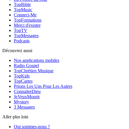
TopBible
TopMusic
Connect-Me
TopFormations
Merci d'exister
TopTV
TopMessages
Podcasts
Découvrez aussi
Nos applications mobiles
Radio Gospel
TopChrétien Musique
TopKids
TopCartes
Prions Les Uns Pour Les Autres
ConnaitreDieu
JeVeuxMourir
Mystory
3 Messages
Aller plus loin
Qui sommes-nous ?