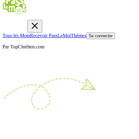
Tous les Mots
Recevoir PassLeMot
Thèmes
Se connecter
Par TopChrétien.com