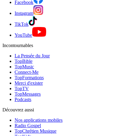
Facebook
Instagram
TikTok
YouTube
Incontournables
La Pensée du Jour
TopBible
TopMusic
Connect-Me
TopFormations
Merci d'exister
TopTV
TopMessages
Podcasts
Découvrez aussi
Nos applications mobiles
Radio Gospel
TopChrétien Musique