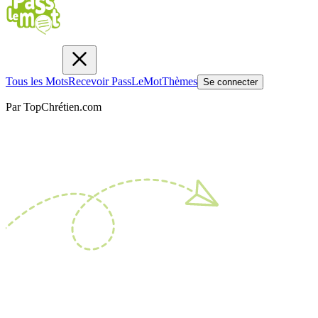
Tous les Mots
Recevoir PassLeMot
Thèmes
Se connecter
Par TopChrétien.com