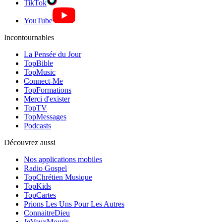
TikTok
YouTube
Incontournables
La Pensée du Jour
TopBible
TopMusic
Connect-Me
TopFormations
Merci d'exister
TopTV
TopMessages
Podcasts
Découvrez aussi
Nos applications mobiles
Radio Gospel
TopChrétien Musique
TopKids
TopCartes
Prions Les Uns Pour Les Autres
ConnaitreDieu
JeVeuxMourir