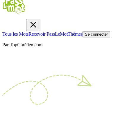
Tous les Mots
Recevoir PassLeMot
Thèmes
Se connecter
Par TopChrétien.com