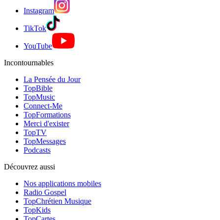
Instagram
TikTok
YouTube
Incontournables
La Pensée du Jour
TopBible
TopMusic
Connect-Me
TopFormations
Merci d'exister
TopTV
TopMessages
Podcasts
Découvrez aussi
Nos applications mobiles
Radio Gospel
TopChrétien Musique
TopKids
TopCartes