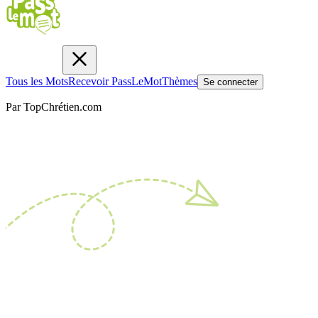
Tous les Mots
Recevoir PassLeMot
Thèmes
Se connecter
Par TopChrétien.com