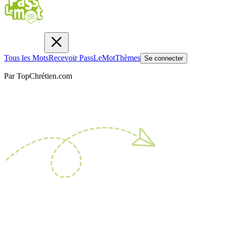
Tous les Mots
Recevoir PassLeMot
Thèmes
Se connecter
Par TopChrétien.com