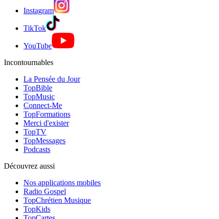
Instagram
TikTok
YouTube
Incontournables
La Pensée du Jour
TopBible
TopMusic
Connect-Me
TopFormations
Merci d'exister
TopTV
TopMessages
Podcasts
Découvrez aussi
Nos applications mobiles
Radio Gospel
TopChrétien Musique
TopKids
TopCartes