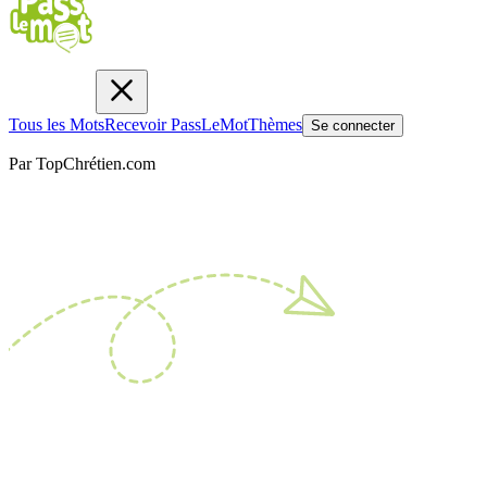
Tous les Mots
Recevoir PassLeMot
Thèmes
Se connecter
Par TopChrétien.com