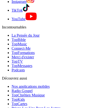
Instagram
TikTok
YouTube
Incontournables
La Pensée du Jour
TopBible
TopMusic
Connect-Me
TopFormations
Merci d'exister
TopTV
TopMessages
Podcasts
Découvrez aussi
Nos applications mobiles
Radio Gospel
TopChrétien Musique
TopKids
TopCartes