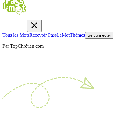
Tous les Mots
Recevoir PassLeMot
Thèmes
Se connecter
Par TopChrétien.com