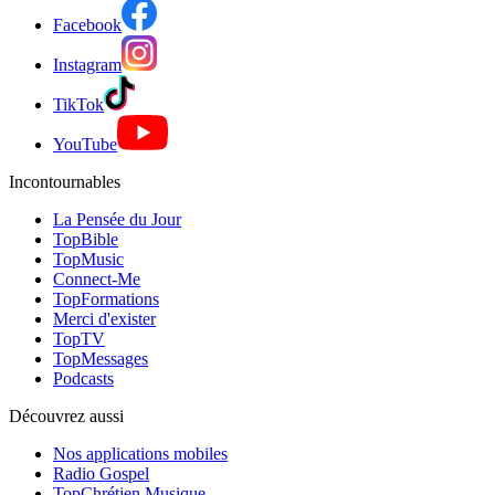
Facebook
Instagram
TikTok
YouTube
Incontournables
La Pensée du Jour
TopBible
TopMusic
Connect-Me
TopFormations
Merci d'exister
TopTV
TopMessages
Podcasts
Découvrez aussi
Nos applications mobiles
Radio Gospel
TopChrétien Musique