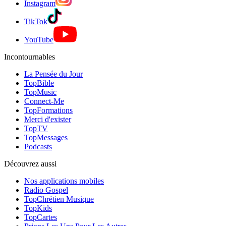
Instagram
TikTok
YouTube
Incontournables
La Pensée du Jour
TopBible
TopMusic
Connect-Me
TopFormations
Merci d'exister
TopTV
TopMessages
Podcasts
Découvrez aussi
Nos applications mobiles
Radio Gospel
TopChrétien Musique
TopKids
TopCartes