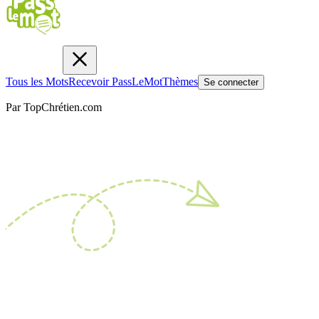
Tous les Mots
Recevoir PassLeMot
Thèmes
Se connecter
Par TopChrétien.com