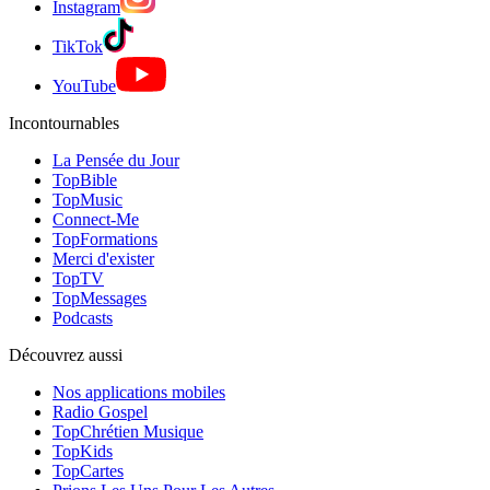
Instagram
TikTok
YouTube
Incontournables
La Pensée du Jour
TopBible
TopMusic
Connect-Me
TopFormations
Merci d'exister
TopTV
TopMessages
Podcasts
Découvrez aussi
Nos applications mobiles
Radio Gospel
TopChrétien Musique
TopKids
TopCartes