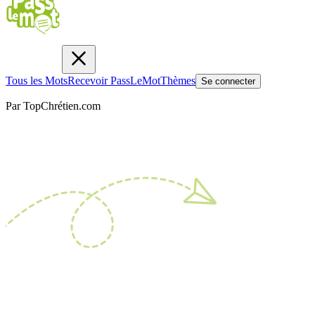
Tous les Mots
Recevoir PassLeMot
Thèmes
Se connecter
Par TopChrétien.com