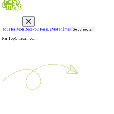
Tous les Mots
Recevoir PassLeMot
Thèmes
Se connecter
Par TopChrétien.com