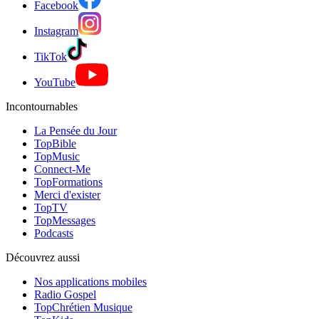
Facebook
Instagram
TikTok
YouTube
Incontournables
La Pensée du Jour
TopBible
TopMusic
Connect-Me
TopFormations
Merci d'exister
TopTV
TopMessages
Podcasts
Découvrez aussi
Nos applications mobiles
Radio Gospel
TopChrétien Musique