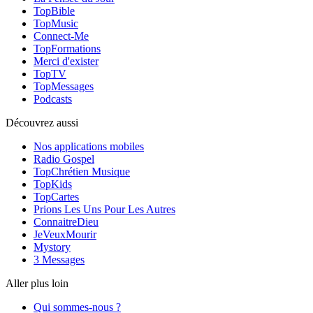
TopBible
TopMusic
Connect-Me
TopFormations
Merci d'exister
TopTV
TopMessages
Podcasts
Découvrez aussi
Nos applications mobiles
Radio Gospel
TopChrétien Musique
TopKids
TopCartes
Prions Les Uns Pour Les Autres
ConnaitreDieu
JeVeuxMourir
Mystory
3 Messages
Aller plus loin
Qui sommes-nous ?