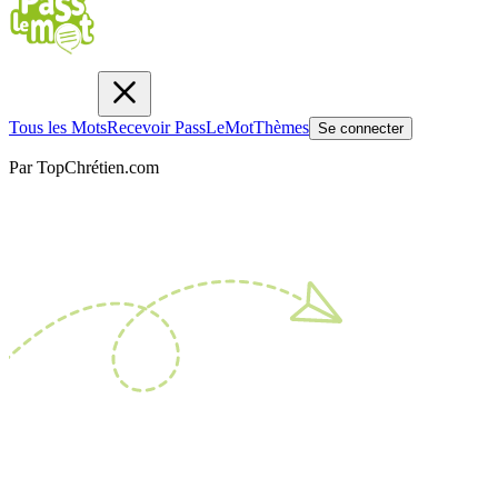
Tous les Mots
Recevoir PassLeMot
Thèmes
Se connecter
Par TopChrétien.com