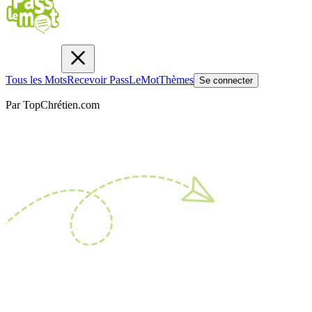
Tous les Mots
Recevoir PassLeMot
Thèmes
Se connecter
Par TopChrétien.com