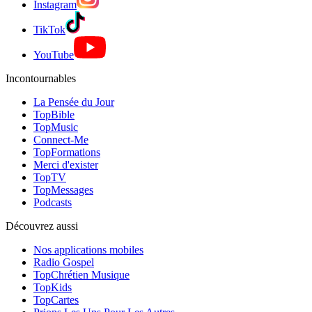
Instagram
TikTok
YouTube
Incontournables
La Pensée du Jour
TopBible
TopMusic
Connect-Me
TopFormations
Merci d'exister
TopTV
TopMessages
Podcasts
Découvrez aussi
Nos applications mobiles
Radio Gospel
TopChrétien Musique
TopKids
TopCartes