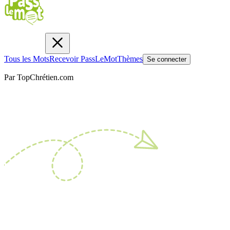
Tous les Mots
Recevoir PassLeMot
Thèmes
Se connecter
Par TopChrétien.com