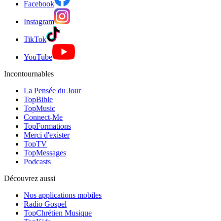
Facebook
Instagram
TikTok
YouTube
Incontournables
La Pensée du Jour
TopBible
TopMusic
Connect-Me
TopFormations
Merci d'exister
TopTV
TopMessages
Podcasts
Découvrez aussi
Nos applications mobiles
Radio Gospel
TopChrétien Musique