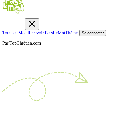
Tous les Mots
Recevoir PassLeMot
Thèmes
Se connecter
Par TopChrétien.com