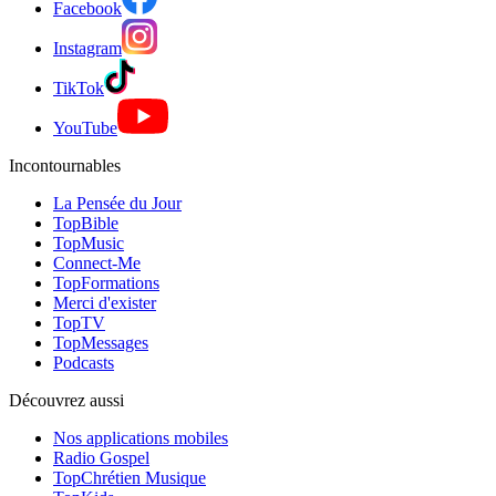
Facebook
Instagram
TikTok
YouTube
Incontournables
La Pensée du Jour
TopBible
TopMusic
Connect-Me
TopFormations
Merci d'exister
TopTV
TopMessages
Podcasts
Découvrez aussi
Nos applications mobiles
Radio Gospel
TopChrétien Musique