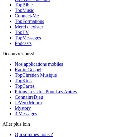
TopBible
TopMusic
Connect-Me
TopFormations
Merci d'exister
TopTV
TopMessages
Podcasts
Découvrez aussi
Nos applications mobiles
Radio Gospel
TopChrétien Musique
TopKids
TopCartes
Prions Les Uns Pour Les Autres
ConnaitreDieu
JeVeuxMourir
Mystory
3 Messages
Aller plus loin
Qui sommes-nous ?