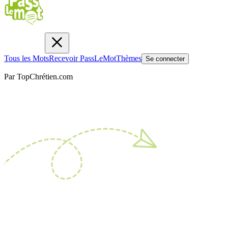
Tous les Mots
Recevoir PassLeMot
Thèmes
Se connecter
Par TopChrétien.com