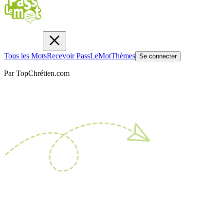
Tous les Mots
Recevoir PassLeMot
Thèmes
Se connecter
Par TopChrétien.com