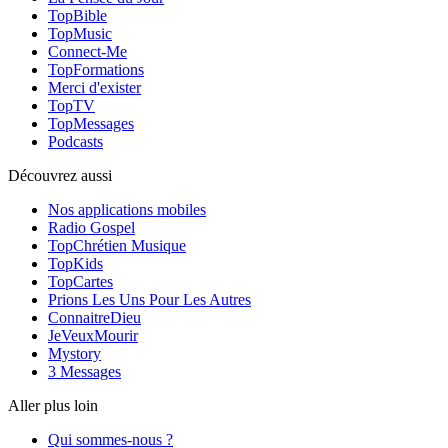
TopBible
TopMusic
Connect-Me
TopFormations
Merci d'exister
TopTV
TopMessages
Podcasts
Découvrez aussi
Nos applications mobiles
Radio Gospel
TopChrétien Musique
TopKids
TopCartes
Prions Les Uns Pour Les Autres
ConnaitreDieu
JeVeuxMourir
Mystory
3 Messages
Aller plus loin
Qui sommes-nous ?