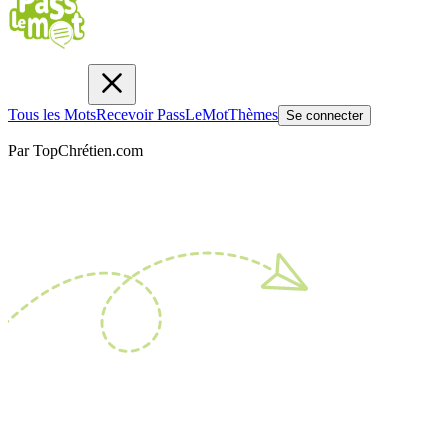
Tous les Mots
Recevoir PassLeMot
Thèmes
Se connecter
Par TopChrétien.com