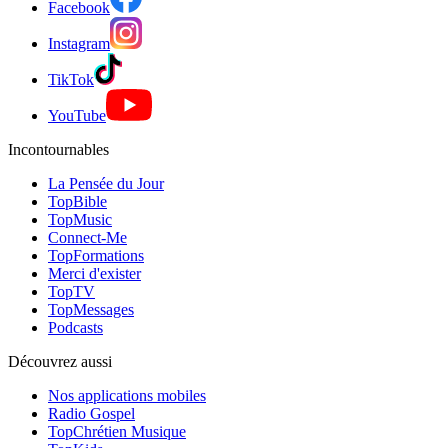
Facebook
Instagram
TikTok
YouTube
Incontournables
La Pensée du Jour
TopBible
TopMusic
Connect-Me
TopFormations
Merci d'exister
TopTV
TopMessages
Podcasts
Découvrez aussi
Nos applications mobiles
Radio Gospel
TopChrétien Musique