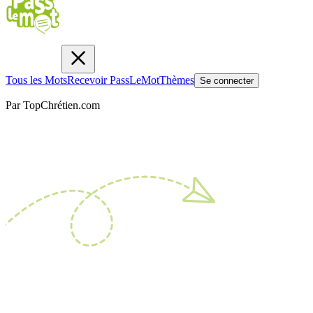
Tous les Mots
Recevoir PassLeMot
Thèmes
Se connecter
Par TopChrétien.com