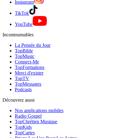
Instagram
TikTok
YouTube
Incontournables
La Pensée du Jour
TopBible
TopMusic
Connect-Me
TopFormations
Merci d'exister
TopTV
TopMessages
Podcasts
Découvrez aussi
Nos applications mobiles
Radio Gospel
TopChrétien Musique
TopKids
TopCartes