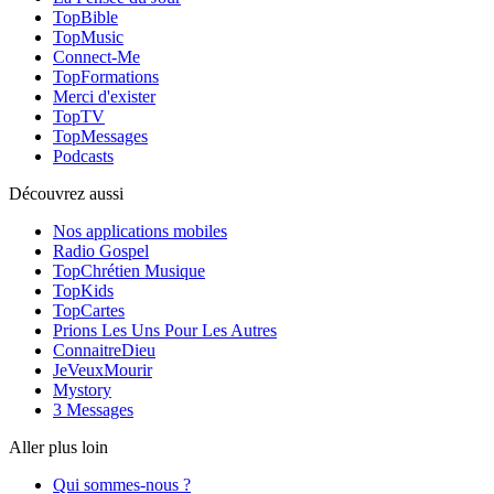
TopBible
TopMusic
Connect-Me
TopFormations
Merci d'exister
TopTV
TopMessages
Podcasts
Découvrez aussi
Nos applications mobiles
Radio Gospel
TopChrétien Musique
TopKids
TopCartes
Prions Les Uns Pour Les Autres
ConnaitreDieu
JeVeuxMourir
Mystory
3 Messages
Aller plus loin
Qui sommes-nous ?