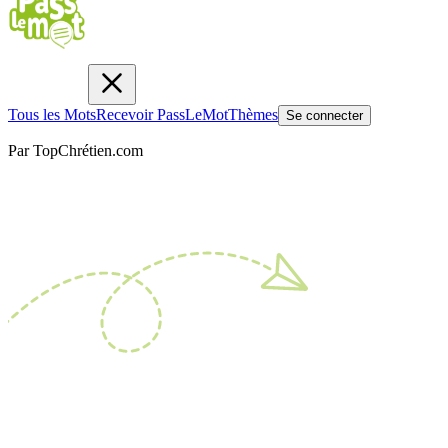
Tous les Mots
Recevoir PassLeMot
Thèmes
Se connecter
Par TopChrétien.com