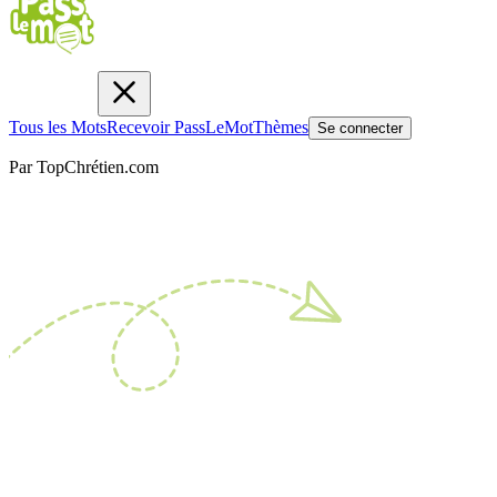
Tous les Mots
Recevoir PassLeMot
Thèmes
Se connecter
Par TopChrétien.com