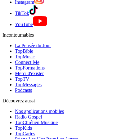
Instagram
TikTok
YouTube
Incontournables
La Pensée du Jour
TopBible
TopMusic
Connect-Me
TopFormations
Merci d'exister
TopTV
TopMessages
Podcasts
Découvrez aussi
Nos applications mobiles
Radio Gospel
TopChrétien Musique
TopKids
TopCartes