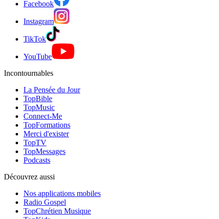
Facebook
Instagram
TikTok
YouTube
Incontournables
La Pensée du Jour
TopBible
TopMusic
Connect-Me
TopFormations
Merci d'exister
TopTV
TopMessages
Podcasts
Découvrez aussi
Nos applications mobiles
Radio Gospel
TopChrétien Musique