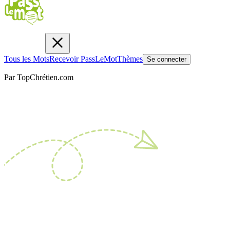
Tous les Mots
Recevoir PassLeMot
Thèmes
Se connecter
Par TopChrétien.com