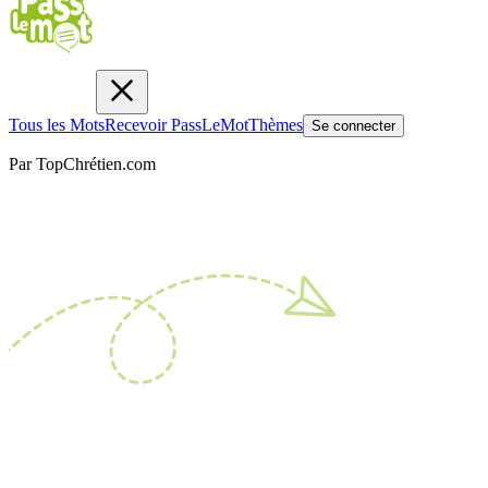
Tous les Mots
Recevoir PassLeMot
Thèmes
Se connecter
Par TopChrétien.com