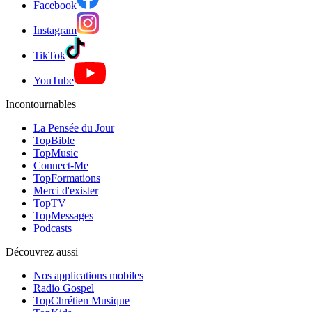
Facebook
Instagram
TikTok
YouTube
Incontournables
La Pensée du Jour
TopBible
TopMusic
Connect-Me
TopFormations
Merci d'exister
TopTV
TopMessages
Podcasts
Découvrez aussi
Nos applications mobiles
Radio Gospel
TopChrétien Musique