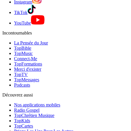
Instagram
TikTok
YouTube
Incontournables
La Pensée du Jour
TopBible
TopMusic
Connect-Me
TopFormations
Merci d'exister
TopTV
TopMessages
Podcasts
Découvrez aussi
Nos applications mobiles
Radio Gospel
TopChrétien Musique
TopKids
TopCartes