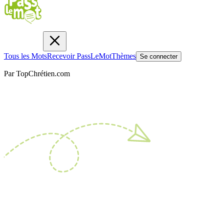
Tous les Mots
Recevoir PassLeMot
Thèmes
Se connecter
Par TopChrétien.com