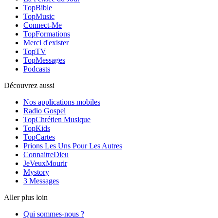
TopBible
TopMusic
Connect-Me
TopFormations
Merci d'exister
TopTV
TopMessages
Podcasts
Découvrez aussi
Nos applications mobiles
Radio Gospel
TopChrétien Musique
TopKids
TopCartes
Prions Les Uns Pour Les Autres
ConnaitreDieu
JeVeuxMourir
Mystory
3 Messages
Aller plus loin
Qui sommes-nous ?