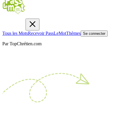
Tous les Mots
Recevoir PassLeMot
Thèmes
Se connecter
Par TopChrétien.com