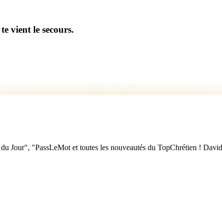
te vient le secours.
u Jour", "PassLeMot et toutes les nouveautés du TopChrétien ! David Nol