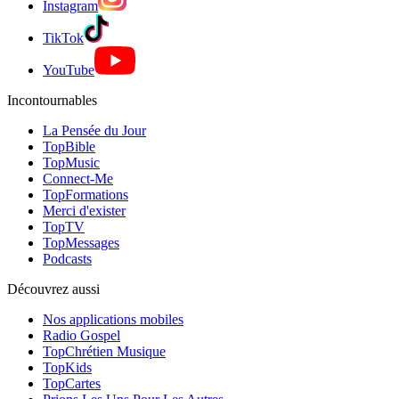
Instagram
TikTok
YouTube
Incontournables
La Pensée du Jour
TopBible
TopMusic
Connect-Me
TopFormations
Merci d'exister
TopTV
TopMessages
Podcasts
Découvrez aussi
Nos applications mobiles
Radio Gospel
TopChrétien Musique
TopKids
TopCartes