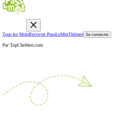
Tous les Mots
Recevoir PassLeMot
Thèmes
Se connecter
Par TopChrétien.com