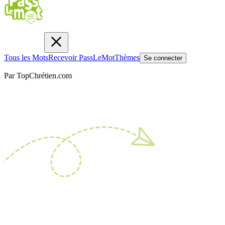
Tous les Mots
Recevoir PassLeMot
Thèmes
Se connecter
Par TopChrétien.com