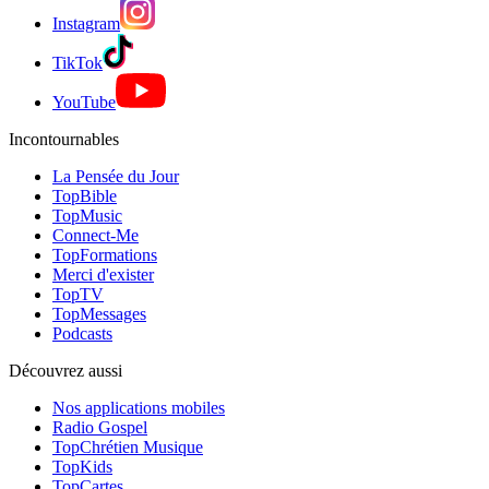
Instagram
TikTok
YouTube
Incontournables
La Pensée du Jour
TopBible
TopMusic
Connect-Me
TopFormations
Merci d'exister
TopTV
TopMessages
Podcasts
Découvrez aussi
Nos applications mobiles
Radio Gospel
TopChrétien Musique
TopKids
TopCartes