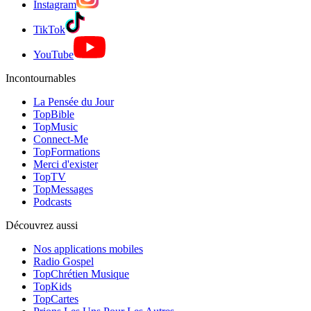
Instagram
TikTok
YouTube
Incontournables
La Pensée du Jour
TopBible
TopMusic
Connect-Me
TopFormations
Merci d'exister
TopTV
TopMessages
Podcasts
Découvrez aussi
Nos applications mobiles
Radio Gospel
TopChrétien Musique
TopKids
TopCartes