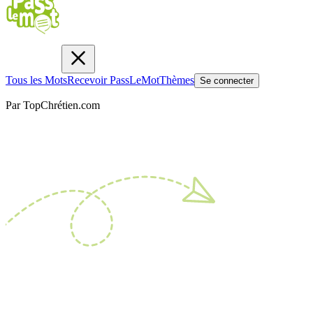
Tous les Mots
Recevoir PassLeMot
Thèmes
Se connecter
Par TopChrétien.com