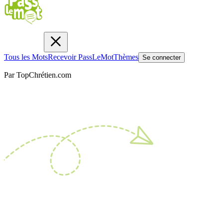
Tous les Mots
Recevoir PassLeMot
Thèmes
Se connecter
Par TopChrétien.com