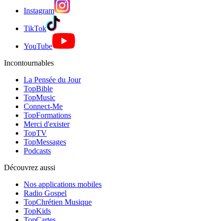
Instagram
TikTok
YouTube
Incontournables
La Pensée du Jour
TopBible
TopMusic
Connect-Me
TopFormations
Merci d'exister
TopTV
TopMessages
Podcasts
Découvrez aussi
Nos applications mobiles
Radio Gospel
TopChrétien Musique
TopKids
TopCartes