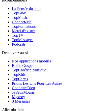
Incontournables
La Pensée du Jour
TopBible
TopMusic
Connect-Me
TopFormations
Merci d'exister
TopTV
TopMessages
Podcasts
Découvrez aussi
Nos applications mobiles
Radio Gospel
TopChrétien Musique
TopKids
TopCartes
Prions Les Uns Pour Les Autres
ConnaitreDieu
JeVeuxMourir
Mystory
3 Messages
Aller plus loin