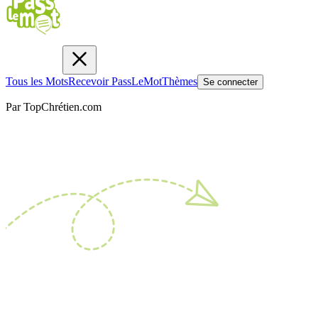
Tous les Mots
Recevoir PassLeMot
Thèmes
Se connecter
Par TopChrétien.com