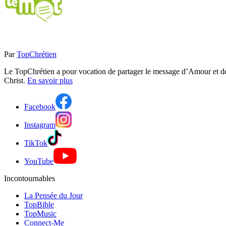
Par
TopChrétien
Le TopChrétien a pour vocation de partager le message d’Amour et de P
Christ.
En savoir plus
Facebook
Instagram
TikTok
YouTube
Incontournables
La Pensée du Jour
TopBible
TopMusic
Connect-Me