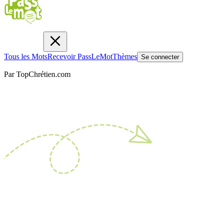
Tous les Mots
Recevoir PassLeMot
Thèmes
Se connecter
Par TopChrétien.com