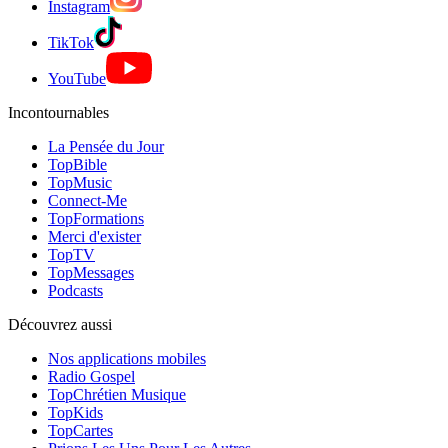
Instagram
TikTok
YouTube
Incontournables
La Pensée du Jour
TopBible
TopMusic
Connect-Me
TopFormations
Merci d'exister
TopTV
TopMessages
Podcasts
Découvrez aussi
Nos applications mobiles
Radio Gospel
TopChrétien Musique
TopKids
TopCartes