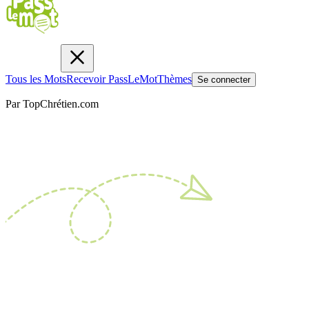
Tous les Mots
Recevoir PassLeMot
Thèmes
Se connecter
Par TopChrétien.com